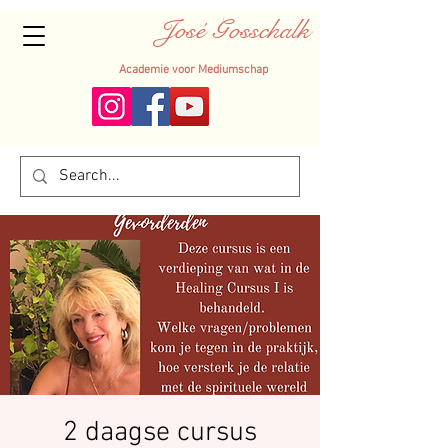
José Gosschalk
Academie voor Mediumschap
2 daagse cursus