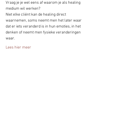
Vraag je je wel eens af waarom je als healing 
medium wil werken? 
Niet elke cliënt kan de healing direct 
waarnemen, soms neemt men het later waar 
dat er iets veranderd is in hun emoties, in het 
denken of neemt men fysieke veranderingen 
waar. 
Lees hier meer
Deel het evenement!
Blijf altijd op de hoogte - geef je nu op