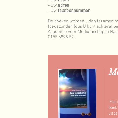
- Uw
naam
- Uw
adres
- Uw
telefoonnummer
De boeken worden u dan tezamen me
toegezonden (dus U kunt achteraf beta
Academie voor Mediumschap te Na
0155 6998 57.
Me
‘Medi
boek 
uitge