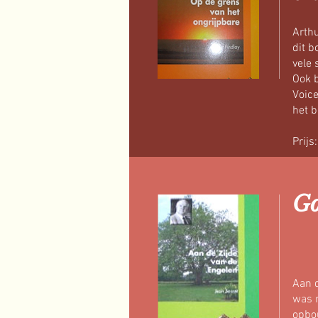
Arthu
dit b
vele
Ook b
Voic
het 
Prijs
Go
Aan d
was 
opbou