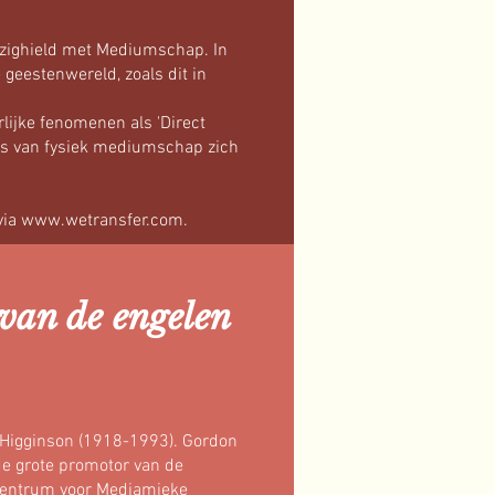
ezighield met Mediumschap. In
 geestenwereld, zoals dit in
lijke fenomenen als 'Direct
rs van fysiek mediumschap zich
via
www.wetransfer.com
.
van de engelen
n Higginson (1918-1993). Gordon
e grote promotor van de
 centrum voor Mediamieke