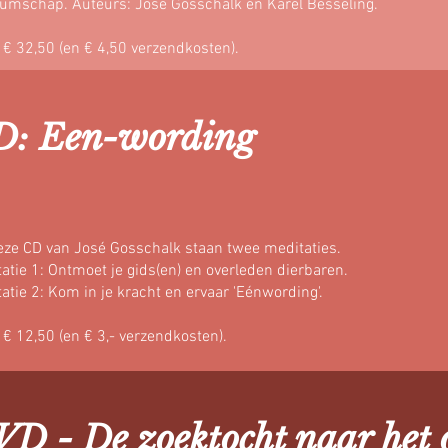
umschap. Auteurs: José Gosschalk en Karel Besseling.
: € 32,50 (en € 4,50 verzendkosten).
D: Een-wording
eze CD van José Gosschalk staan twee meditaties.
atie 1: Ontmoet je gids(en) en overleden dierbaren.
atie 2: Kom in je kracht en ervaar 'Eénwording'.
: € 12,50 (en € 3,- verzendkosten).
D - De zoektocht naar het