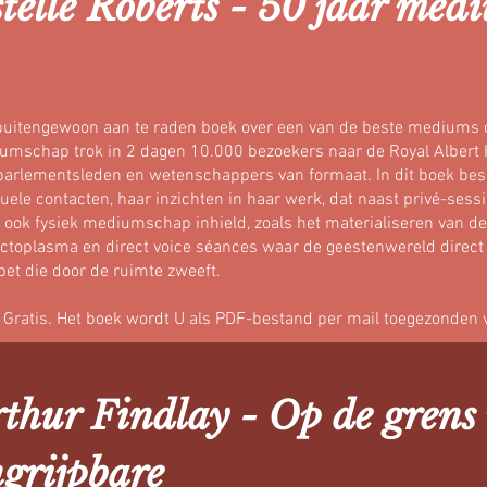
telle Roberts - 50 jaar med
uitengewoon aan te raden boek over een van de beste mediums oo
mschap trok in 2 dagen 10.000 bezoekers naar de Royal Albert H
parlementsleden en wetenschappers van formaat. In dit boek besc
tuele contacten, haar inzichten in haar werk, dat naast privé-sess
 ook fysiek mediumschap inhield, zoals het materialiseren van d
ctoplasma en direct voice séances waar de geestenwereld direct
et die door de ruimte zweeft.
: Gratis. Het boek wordt U als PDF-bestand per mail toegezonden 
thur Findlay - Op de grens
grijpbare