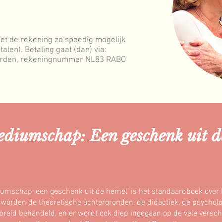
t de rekening zo spoedig mogelijk
len). Betaling gaat (dan) via:
arden, rekeningnummer NL83 RABO
diumschap: Een geschenk uit d
umschap, een geschenk uit de hemel’ is het standaardboek over 
worden de theoretische achtergronden, de didactiek, de psycholo
breid behandeld, en er wordt ook diep ingegaan op de vele versc