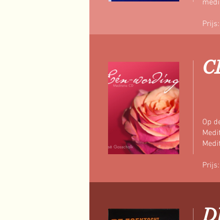
medi
Prijs
C
Op d
Medit
Medit
Prijs
DV