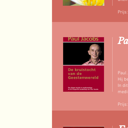
Prijs
Pa
Paul
Hij b
In di
mediu
Prijs