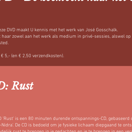
eze DVD maakt U kennis met het werk van José Gosschalk.
t haar zowel aan het werk als medium in privé-sessies, alswel op 
sted.
: € 5,- (en € 2,50 verzendkosten).
D: Rust
D 'Rust' is een 80 minuten durende ontspannings-CD, gebaseerd 
-Nidra'. De CD is bedoeld om je fysieke lichaam diepgaand te on
ndelijk rust te brengen in je gedachten en je te brengen in een ve