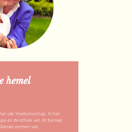
e hemel
het vák ‘mediumschap’. In het
gie en de ethiek van dit beroep
hillende vormen van