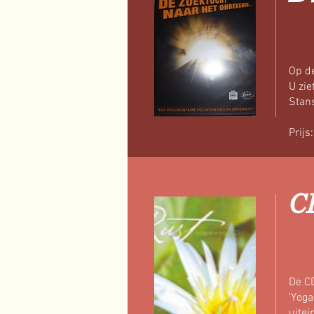
Op d
U zie
Stan
Prijs
C
De C
'Yoga
uitei