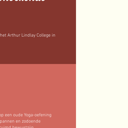
het Arthur Lindlay College in
op een oude Yoga-oefening
tspannen en zodoende
rruimd bewustzijn.