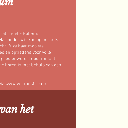
ium
it. Estelle Roberts'
all onder wie koningen, lords,
hrijft ze haar mooiste
ies en optredens voor volle
e geestenwereld door middel
 te horen is met behulp van een
via
www.wetransfer.com
.
 van het