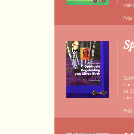
train
Prijs
Sp
Spiri
tranc
de Sp
aarde
Prijs