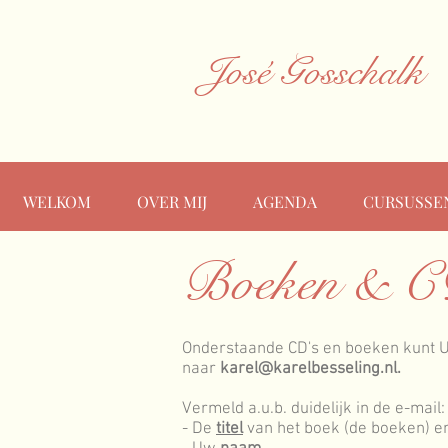
José Gosschalk
WELKOM
OVER MIJ
AGENDA
CURSUSSE
Boeken & C
Onderstaande CD's en boeken kunt U 
naar
karel@karelbesseling.nl
.
Vermeld a.u.b. duidelijk in de e-mail:
- De
titel
van het boek (de boeken) en/