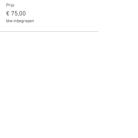
Prijs
€ 75,00
btw inbegrepen
Deel het evenement!
Blijf altijd op de hoogte - geef je nu op
voor mijn nieuwsbrief.