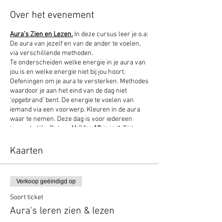
Over het evenement
Aura’s Zien en Lezen.
In deze cursus leer je o.a:
De aura van jezelf en van de ander te voelen,
via verschillende methoden.
Te onderscheiden welke energie in je aura van
jou is en welke energie niet bij jou hoort.
Oefeningen om je aura te versterken. Methodes
waardoor je aan het eind van de dag niet
‘opgebrand’ bent. De energie te voelen van
iemand via een voorwerp. Kleuren in de aura
waar te nemen. Deze dag is voor iedereen
toegankelijk. Datum:
Vrijdag 12 maart.
Tijden:
10.00 - 17.00 uur. Lesgeld: € 75,-
Kaarten
Verkoop geëindigd op
Soort ticket
Aura's leren zien & lezen