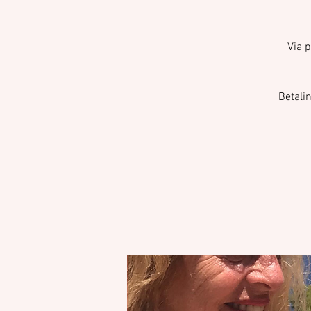
Via p
Betali