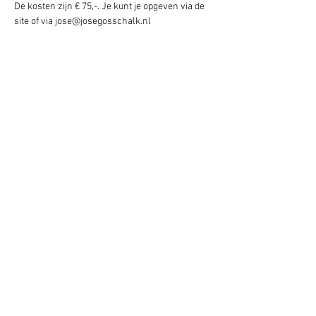
De kosten zijn € 75,-. Je kunt je opgeven via de 
site of via jose@josegosschalk.nl
Deel het evenement!
Blijf altijd op de hoogte - geef je nu op
voor mijn nieuwsbrief.