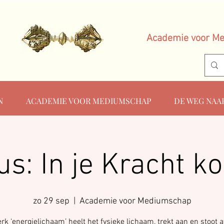
Academie voor M
N
ACADEMIE VOOR MEDIUMSCHAP
DE WEG NAA
us: In je Kracht k
zo 29 sep
  |  
Academie voor Mediumschap
rk ‘energielichaam’ heelt het fysieke lichaam, trekt aan en stoot af