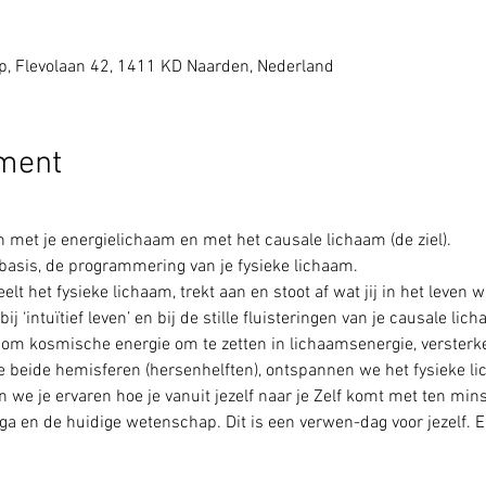
 Flevolaan 42, 1411 KD Naarden, Nederland
ement
n met je energielichaam en met het causale lichaam (de ziel).
asis, de programmering van je fysieke lichaam.
lt het fysieke lichaam, trekt aan en stoot af wat jij in het leven wi
ij ‘intuïtief leven’ en bij de stille fluisteringen van je causale lich
e om kosmische energie om te zetten in lichaamsenergie, versterk
e beide hemisferen (hersenhelften), ontspannen we het fysieke li
en we je ervaren hoe je vanuit jezelf naar je Zelf komt met ten mins
a en de huidige wetenschap. Dit is een verwen-dag voor jezelf. E