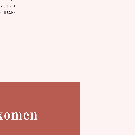
raag via
g: IBAN: