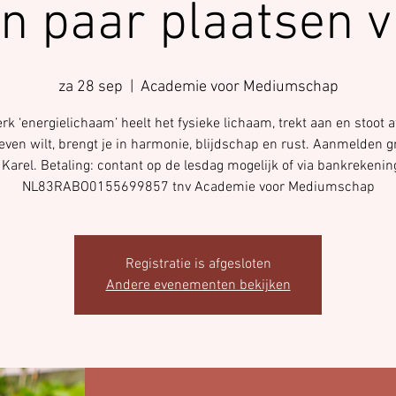
n paar plaatsen vr
za 28 sep
  |  
Academie voor Mediumschap
rk ‘energielichaam’ heelt het fysieke lichaam, trekt aan en stoot af
leven wilt, brengt je in harmonie, blijdschap en rust. Aanmelden g
 Karel. Betaling: contant op de lesdag mogelijk of via bankrekenin
NL83RABO0155699857 tnv Academie voor Mediumschap
Registratie is afgesloten
Andere evenementen bekijken