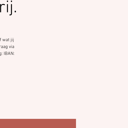
ij.
 wat jij
raag via
g: IBAN: