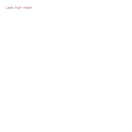
Lees hier meer
Deel het evenement!
Blijf altijd op de hoogte - geef je nu op
voor mijn nieuwsbrief.