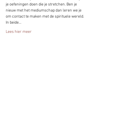
je oefeningen doen die je stretchen. Ben je 
nieuw met het mediumschap dan leren we je 
om contact te maken met de spirituele wereld. 
In beide…
Lees hier meer
Deel het evenement!
Blijf altijd op de hoogte - geef je nu op
voor mijn nieuwsbrief.