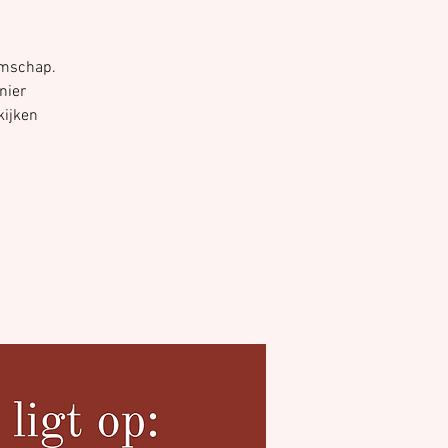
umschap.
nier
kijken