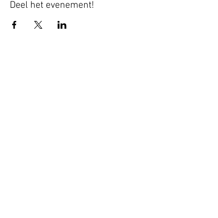
Deel het evenement!
Blijf altijd op de hoogte - geef je nu op
voor mijn nieuwsbrief.
Ja, ik ontvang graag nieuws!