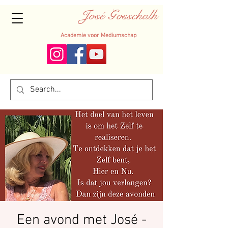
José Gosschalk
Academie voor Mediumschap
Een avond met José -