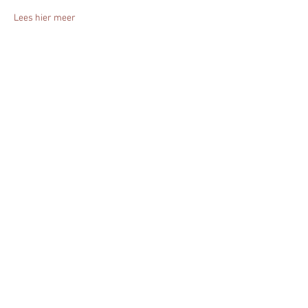
Lees hier meer
Deel het evenement!
Blijf altijd op de hoogte - geef je nu op
voor mijn nieuwsbrief.
Ja, ik ontvang graag nieuws!