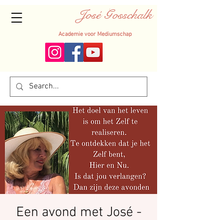
José Gosschalk
Academie voor Mediumschap
Een avond met José -