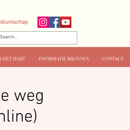
ediumschap
R HET HART
INFORMATIE BRONNEN
CONTACT
De weg
nline)