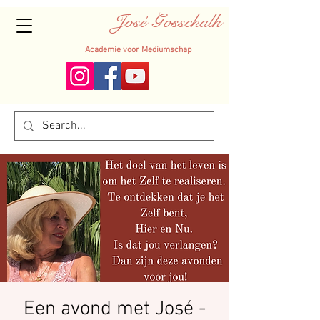
José Gosschalk
Academie voor Mediumschap
Een avond met José -