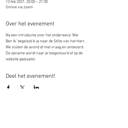
13 feb 2021, 20:00 – 21:30
Online via zoom
Over het evenement
Na een introductie over het onderwerp 'Wie 
Ben Ik' begeleid ik je naar de Stilte van het Hart. 
We sluiten de avond af met vraag en antwoord. 
De opname wordt naar je toegestuurd of op de 
website geplaatst.
Deel het evenement!
Blijf altijd op de hoogte - geef je nu op
voor mijn nieuwsbrief.