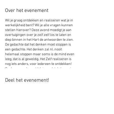
Over het evenement
Wil je graag ontdekken en realiseren wat je in
werkelijkheid bent? Wil je alle vragen kunnen
stellen hierover? Deze avond moedigt je aan
overtuigingen over je zelf zelf los te laten en
diep binnen in het Hart de antwoorden te zien.
De gedachte dat het denken moet stoppen is
een gedachte. Het denken zal nl. nooit
helemaal stoppen maar soms is de mind even
leeg, dat is al geweldig. Het Zelf realiseren is
nog iets anders, voor iedereen te ontdekken!
Op deze avonden ontdek je o.a dat de beweging
van gedachten niet gevolgd hoeft te worden en
wat een helderheid dat geeft! Je bent welkom
Deel het evenement!
om vanavond mee te doen, trouwens, om
zoveel avonden mee te doen als je wilt.
Na afloop krijg je de opname toegestuurd om
het nog een keer te beluisteren. Je kunt je
aanmelden via de site of via
jose@josegosschalk.nl