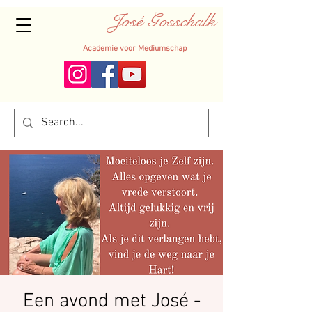
José Gosschalk
Academie voor Mediumschap
Een avond met José -