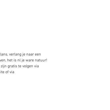
lans, verlang je naar een 
en, het is nl je ware natuur! 
jn gratis te volgen via 
te of via 