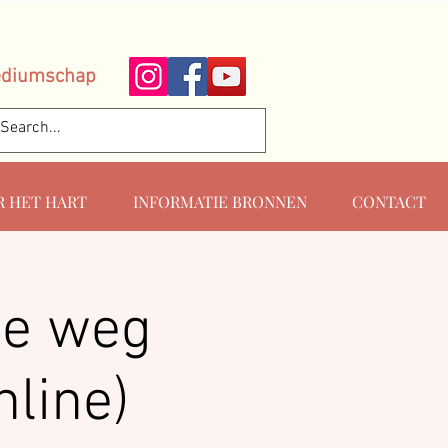
ediumschap
R HET HART
INFORMATIE BRONNEN
CONTACT
De weg
nline)