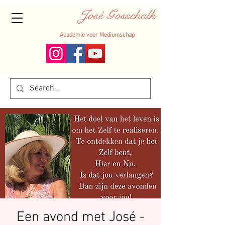
José Gosschalk
Academie voor Mediumschap
Een avond met José -