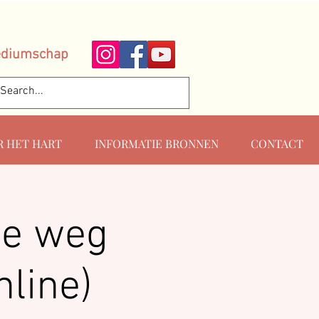
ediumschap
R HET HART
INFORMATIE BRONNEN
CONTACT
De weg
nline)