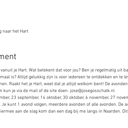
 naar het Hart
ement
 vanuit je Hart. Wat betekent dat voor jou? Ben je regelmatig uit ba
aal is? Altijd gelukkig zijn is voor iedereen te ontdekken en te lev
. Raakt het je Hart, weet dat je altijd welkom bent! De avonden zi
kun je via de mail of de site doen. jose@josegosschalk.nl
tember, 23 september, 14 oktober, 30 oktober, 6 november, 27 nov
. Je kunt 1 avond volgen, meerdere avonden of alle avonden. De avo
 hiermee aan de slag kom dan een dag bij me langs in Naarden. Dit