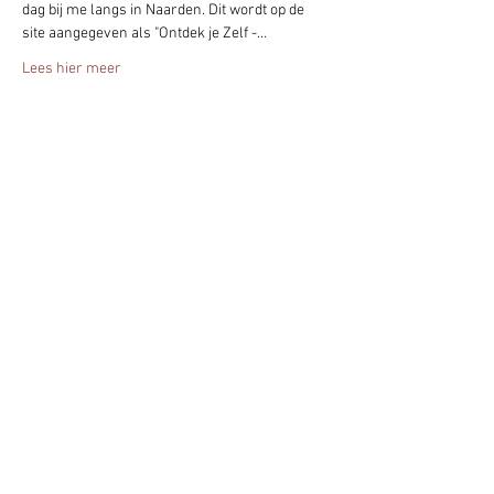
dag bij me langs in Naarden. Dit wordt op de 
site aangegeven als "Ontdek je Zelf -…
Lees hier meer
Deel het evenement!
Blijf altijd op de hoogte - geef je nu op
voor mijn nieuwsbrief.