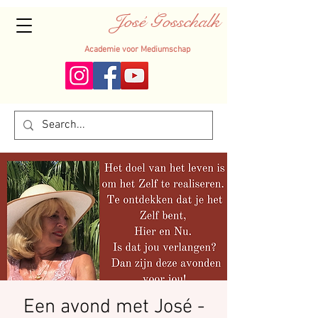
José Gosschalk
Academie voor Mediumschap
Een avond met José -