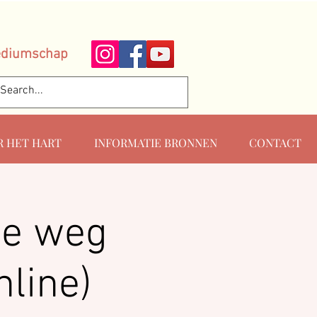
ediumschap
R HET HART
INFORMATIE BRONNEN
CONTACT
De weg
nline)