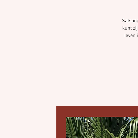
Satsang
kunt zi
leven 