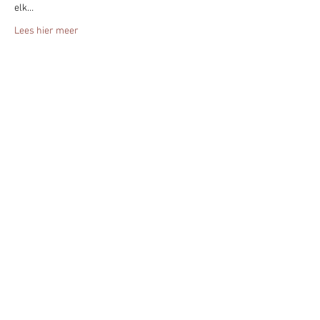
elk…
Lees hier meer
Deel het evenement!
Blijf altijd op de hoogte - geef je nu op
voor mijn nieuwsbrief.