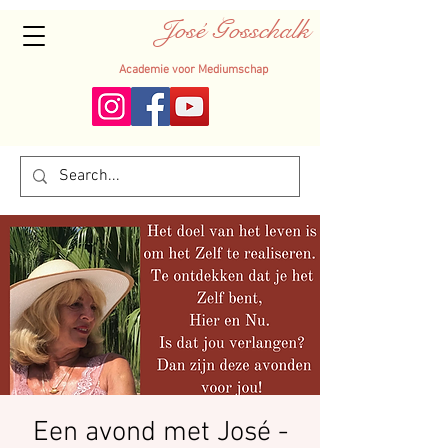
José Gosschalk
Academie voor Mediumschap
Een avond met José -