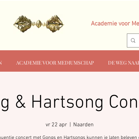
Academie voor M
N
ACADEMIE VOOR MEDIUMSCHAP
DE WEG NAA
g & Hartsong Con
vr 22 apr
  |  
Naarden
quentie concert met Gongs en Hartsongs kunnen je laten beleven d