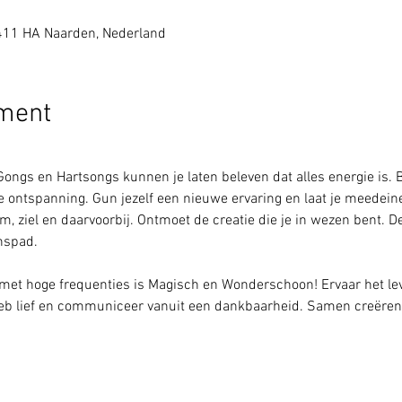
1411 HA Naarden, Nederland
ement
ongs en Hartsongs kunnen je laten beleven dat alles energie is. 
ontspanning. Gun jezelf een nieuwe ervaring en laat je meedeinen
m, ziel en daarvoorbij. Ontmoet de creatie die je in wezen bent. D
spad. 

met hoge frequenties is Magisch en Wonderschoon! Ervaar het lev
 heb lief en communiceer vanuit een dankbaarheid. Samen creëre