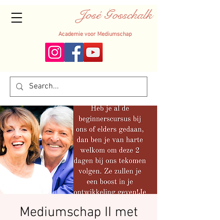
José Gosschalk
Academie voor Mediumschap
Mediumschap II met