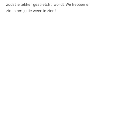
zodat je lekker gestretcht  wordt. We hebben er 
zin in om jullie weer te zien!
Deel het evenement!
Blijf altijd op de hoogte - geef je nu op
voor mijn nieuwsbrief.