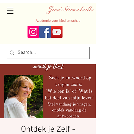
José Gosschalk
Academie voor Mediumschap
Ontdek je Zelf -