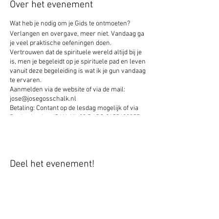
Over het evenement
Wat heb je nodig om je Gids te ontmoeten?
Verlangen en overgave, meer niet. Vandaag ga
je veel praktische oefeningen doen.
Vertrouwen dat de spirituele wereld altijd bij je
is, men je begeleidt op je spirituele pad en leven
vanuit deze begeleiding is wat ik je gun vandaag
te ervaren.
Aanmelden via de website of via de mail:
jose@josegosschalk.nl
Betaling: Contant op de lesdag mogelijk of via
Bankrekening: IBAN: NL 83 RABO 0155699857
tnv Academie voor Mediumschap.
Deel het evenement!