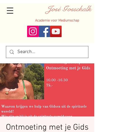
José Gosschalk
Academie voor Mediumschap
Ontmoeting met je Gids