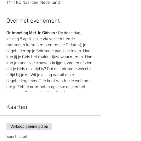
1411 KD Naarden, Nederland
Over het evenement
Ontmoeting Met Je Gidsen :
Op deze dag,
vrijdag 9 april, ga je via verschillende
methoden kennis maken met je Gids(en), je
begeleider op je Spirituele pad in je leven. Hoe
kun jij je Gids het makkelijkst waarnemen. Hoe
kun je meer vertrouwen krijgen, voelen of zien
dat je Gids er altijd is? Dat de spirituele wereld
altijd bij je is! Wil je graag vanuit deze
begeleiding leven? Je bent van harte welkom
om je Zelf te ontmoeten op deze dag en het
team van Gidsen die bij je zijn! Voor verdere
informatie over de inhoud van de cursus kun je
kijken onder het kopje "Cursussen". Graag je
Kaarten
lunch zelf meenemen. Deze dag is voor
iedereen toegankelijk. Vrijdag 9 april van 10.00 -
17.00 uur. € 75,-
Verkoop geëindigd op
Soort ticket