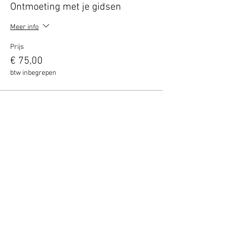
Ontmoeting met je gidsen
Meer info
Prijs
€ 75,00
btw inbegrepen
Deel het evenement!
Blijf altijd op de hoogte - geef je nu op