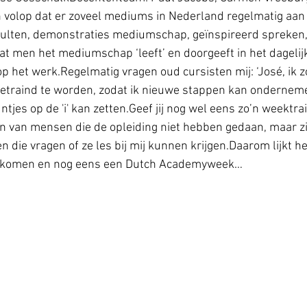
volop dat er zoveel mediums in Nederland regelmatig aan h
ulten, demonstraties mediumschap, geïnspireerd spreken, sp
t men het mediumschap ‘leeft’ en doorgeeft in het dagelijks
op het werk.Regelmatig vragen oud cursisten mij: ‘José, ik 
etraind te worden, zodat ik nieuwe stappen kan onderneme
es op de 'i' kan zetten.Geef jij nog wel eens zo’n weektrai
ken van mensen die de opleiding niet hebben gedaan, maar zi
en die vragen of ze les bij mij kunnen krijgen.Daarom lijkt 
e komen en nog eens een Dutch Academyweek…