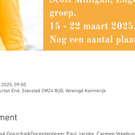
 2025, 09:00
Burton End, Stansted CM24 8UD, Verenigd Koninkrijk
ement
osé GosschalkDocententeam: Paul Jacobs, Carmen Vreeburg, 