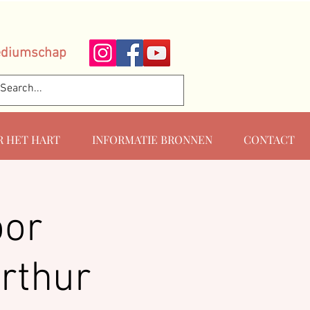
ediumschap
R HET HART
INFORMATIE BRONNEN
CONTACT
oor
rthur