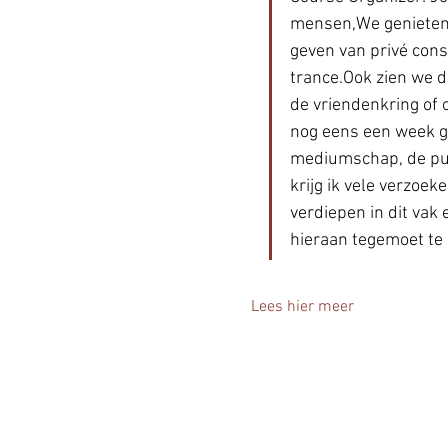
mensen,We genieten 
geven van privé cons
trance.Ook zien we da
de vriendenkring of 
nog eens een week g
mediumschap, de puntj
krijg ik vele verzoe
verdiepen in dit vak 
hieraan tegemoet t
Lees hier meer