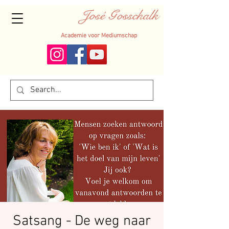
José Gosschalk
Academie voor Mediumschap
Satsang - De weg naar