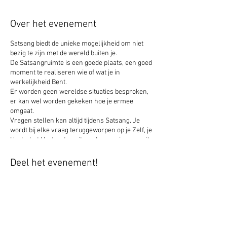
Over het evenement
Satsang biedt de unieke mogelijkheid om niet
bezig te zijn met de wereld buiten je.
De Satsangruimte is een goede plaats, een goed
moment te realiseren wie of wat je in
werkelijkheid Bent.
Er worden geen wereldse situaties besproken,
er kan wel worden gekeken hoe je ermee
omgaat.
Vragen stellen kan altijd tijdens Satsang. Je
wordt bij elke vraag teruggeworpen op je Zelf, je
Hart....het Hart wat nooit verdwenen is en nooit
zal verdwijnen.
Moeiteloos je Zelf zijn. Moeiteloos leven vanuit
Deel het evenement!
je Hart.
Heb je dat verlangen? Wat betekent je Zelf zijn
voor jou?
Ben je regelmatig uit balans, verlang je naar
een leven waarin balans heel normaal is?
Ben je goed in balans, je leven loopt eigenlijk
prima, je bent tevreden, maar toch is er diep in