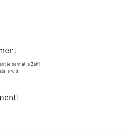
ement
nt je bent al je Zelf!
ls je wilt.
ment!