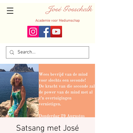
José Gosschalk
Academie voor Mediumschap
Satsang met José