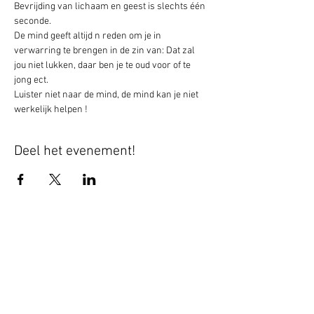
Bevrijding van lichaam en geest is slechts één 
seconde.
De mind geeft altijd n reden om je in 
verwarring te brengen in de zin van: Dat zal 
jou niet lukken, daar ben je te oud voor of te 
jong ect. 
Luister niet naar de mind, de mind kan je niet 
werkelijk helpen !
Deel het evenement!
Blijf altijd op de hoogte - geef je nu op
voor mijn nieuwsbrief.