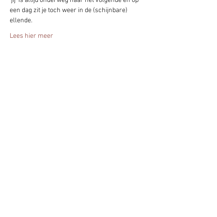
‘jij’ is altijd onderweg naar het volgende en op 
een dag zit je toch weer in de (schijnbare) 
ellende.
Lees hier meer
Deel het evenement!
Blijf altijd op de hoogte - geef je nu op
voor mijn nieuwsbrief.