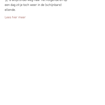
‘jij’ is altijd onderweg naar het volgende en op 
een dag zit je toch weer in de (schijnbare) 
ellende.
Lees hier meer
Deel het evenement!
Blijf altijd op de hoogte - geef je nu op
voor mijn nieuwsbrief.