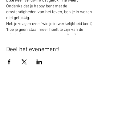
Elke keer verdwijnt dat geluk in je weer.
Ondanks dat je happy bent met de
omstandigheden van het leven, ben je in wezen
niet gelukkig.
Heb je vragen over ‘wie je in werkelijkheid bent’,
‘hoe je geen slaaf meer hoeft te zijn van de
mind’ of andere vragen over je zelf, wil je graag
toetsen waar je ‘staat’ of wil je iets delen wat je
ervaren hebt, kom dan naar de Satsangs via
Deel het evenement!
Zoom.
Blijf altijd op de hoogte - geef je nu op
voor mijn nieuwsbrief.