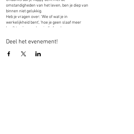
omstandigheden van het leven, ben je diep van
binnen niet gelukkig.
Heb je vragen over: ‘Wie of wat je in
werkelijkheid bent’, ‘hoe je geen slaaf meer
hoeft te zijn van de mind’ of andere vragen over
je zelf, wil je graag toetsen waar je ‘staat’ of wil
je iets delen wat je ervaren hebt, kom dan naar
Deel het evenement!
de Satsangs via Zoom.
Blijf altijd op de hoogte - geef je nu op
voor mijn nieuwsbrief.