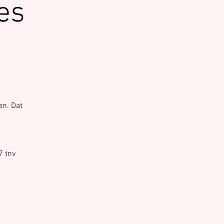
jes
en. Dat
7 tnv