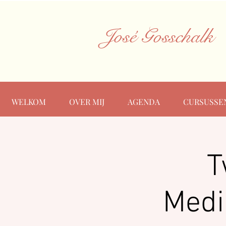
José Gosschalk
WELKOM
OVER MIJ
AGENDA
CURSUSSE
T
Medi