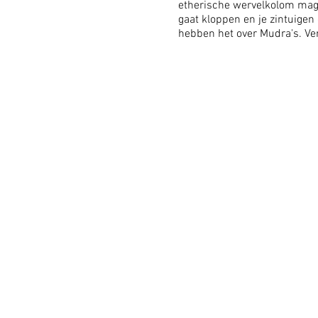
etherische wervelkolom magn
gaat kloppen en je zintuigen
hebben het over Mudra's. Ver
Gyana-Yoga, Bhakti-Yoga en R
begeleiding. De cursus is b
mediteren. De training word
15 november.
De tijden zijn: 10.00 uur - 