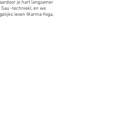
aardoor je hart langzamer
 Sau'-techniek), en we
gelijks leven (Karma-Yoga,
egelijk i.v.m. intensieve
elke dag- te gaan
en’:
Zaterdag 14 en zondag
 via jose@josegosschalk.nl