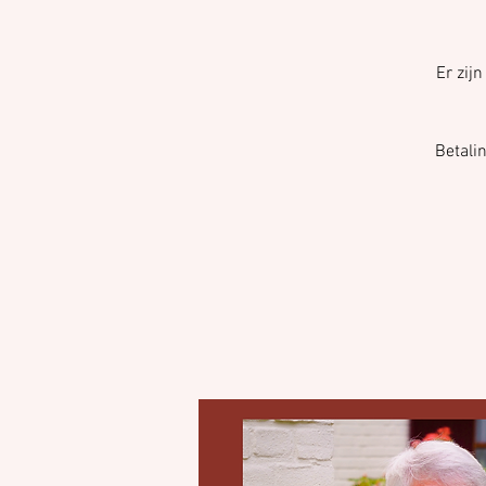
Er zij
Betali