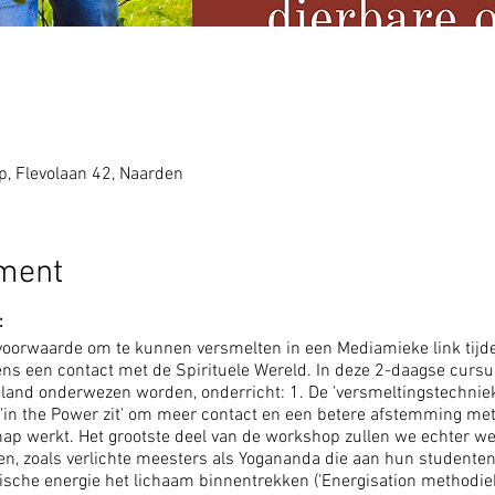
 Flevolaan 42, Naarden
ement
:
e voorwaarde om te kunnen versmelten in een Mediamieke link tij
ijdens een contact met de Spirituele Wereld. In deze 2-daagse curs
eland onderwezen worden, onderricht: 1. De 'versmeltingstechniek
'in the Power zit' om meer contact en een betere afstemming met 
p werkt. Het grootste deel van de workshop zullen we echter we
en, zoals verlichte meesters als Yogananda die aan hun student
sche energie het lichaam binnentrekken ('Energisation methodiek