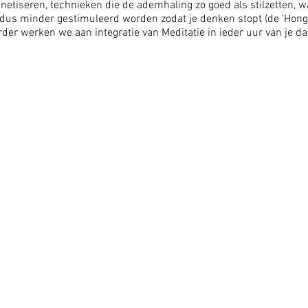
etiseren, technieken die de ademhaling zo goed als stilzetten, w
 dus minder gestimuleerd worden zodat je denken stopt (de 'Hong
der werken we aan integratie van Meditatie in ieder uur van je da
aja-Yoga). Deze cursus wordt gegeven voor maximaal 14 personen t
edoeld voor mensen die het verlangen hebben om -indien mogelijk 
t gegeven door Karel Besseling. Datum cursus ‘Meditatie techniek
17.00 uur. Lesgeld: € 150,- voor 2 dagen. Aanmelden via de site of