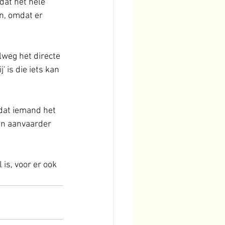
at het hele 
n, omdat er 
lweg het directe 
 is die iets kan 
mdat iemand het 
en aanvaarder 
 is, voor er ook 