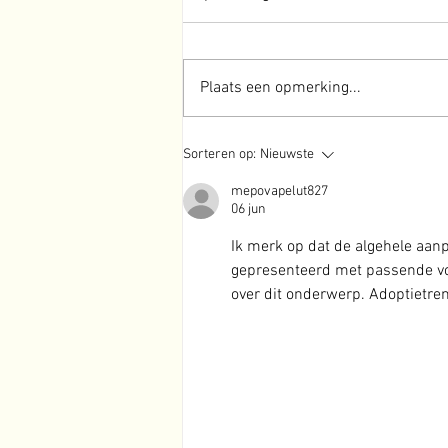
Plaats een opmerking...
Er Is Geen Controle: Alles
Sorteren op:
Nieuwste
Gebeurt Vanzelf
mepovapelut827
06 jun
Ik merk op dat de algehele aan
gepresenteerd met passende vo
over dit onderwerp. Adoptietre