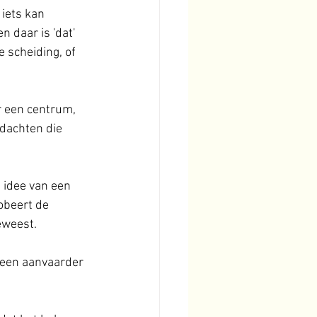
 iets kan 
n daar is 'dat' 
 scheiding, of 
er een centrum, 
edachten die 
t idee van een 
obeert de 
eweest.
 geen aanvaarder 