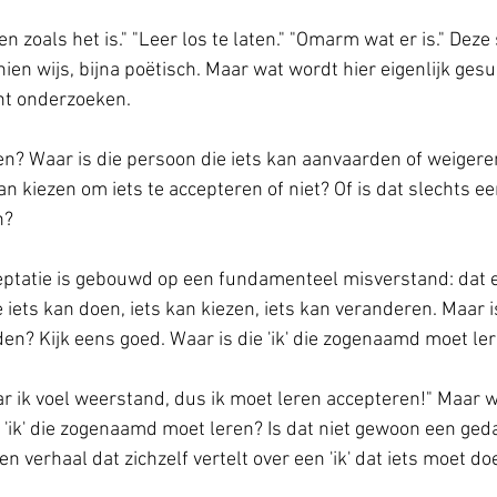
n zoals het is." "Leer los te laten." "Omarm wat er is." Deze 
ien wijs, bijna poëtisch. Maar wat wordt hier eigenlijk ges
ht onderzoeken.
n? Waar is die persoon die iets kan aanvaarden of weigeren
 kan kiezen om iets te accepteren of niet? Of is dat slechts e
n?
eptatie is gebouwd op een fundamenteel misverstand: dat e
ie iets kan doen, iets kan kiezen, iets kan veranderen. Maar i
nden? Kijk eens goed. Waar is die 'ik' die zogenaamd moet l
r ik voel weerstand, dus ik moet leren accepteren!" Maar wi
 'ik' die zogenaamd moet leren? Is dat niet gewoon een geda
en verhaal dat zichzelf vertelt over een 'ik' dat iets moet d