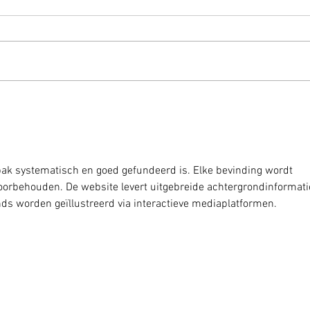
De Stilte van Satsang: Wat Niet
Satsa
Gezegd Kan Worden
Vera
pak systematisch en goed gefundeerd is. Elke bevinding wordt 
orbehouden. De website levert uitgebreide achtergrondinformati
nds worden geïllustreerd via interactieve mediaplatformen.