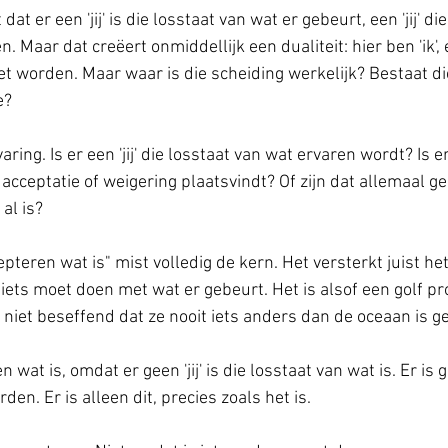
at er een 'jij' is die losstaat van wat er gebeurt, een 'jij' die
 Maar dat creëert onmiddellijk een dualiteit: hier ben 'ik', e
 worden. Maar waar is die scheiding werkelijk? Bestaat die
e?
varing. Is er een 'jij' die losstaat van wat ervaren wordt? Is 
acceptatie of weigering plaatsvindt? Of zijn dat allemaal g
al is?
pteren wat is" mist volledig de kern. Het versterkt juist he
 iets moet doen met wat er gebeurt. Het is alsof een golf pr
 niet beseffend dat ze nooit iets anders dan de oceaan is g
 wat is, omdat er geen 'jij' is die losstaat van wat is. Er is
den. Er is alleen dit, precies zoals het is.