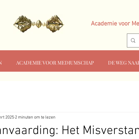
Academie voor M
N
ACADEMIE VOOR MEDIUMSCHAP
DE WEG NAA
mrt 2025
2 minuten om te lezen
anvaarding: Het Misversta