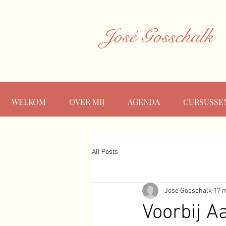
José Gosschalk
WELKOM
OVER MIJ
AGENDA
CURSUSSE
All Posts
Jose Gosschalk
17 
Voorbij A