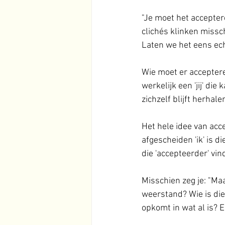
"Je moet het acceptere
clichés klinken missch
Laten we het eens ec
Wie moet er acceptere
werkelijk een 'jij' die
zichzelf blijft herhale
Het hele idee van acc
afgescheiden 'ik' is d
die 'accepteerder' vi
Misschien zeg je: "Maa
weerstand? Wie is die
opkomt in wat al is? E