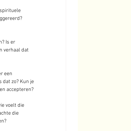
spirituele 
uggereerd? 
? Is er 
en verhaal dat 
r een 
s dat zo? Kun je 
eren accepteren?
e voelt die 
chte die 
oen?