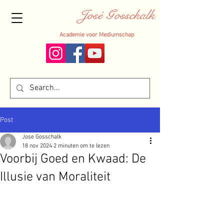
José Gosschalk
Academie voor Mediumschap
Post
Jose Gosschalk
18 nov 2024
2 minuten om te lezen
Voorbij Goed en Kwaad: De
Illusie van Moraliteit