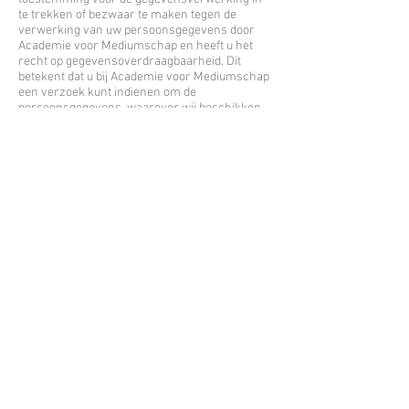
te trekken of bezwaar te maken tegen de
verwerking van uw persoonsgegevens door
Academie voor Mediumschap en heeft u het
recht op gegevensoverdraagbaarheid. Dit
betekent dat u bij Academie voor Mediumschap
een verzoek kunt indienen om de
persoonsgegevens, waarover wij beschikken
naar een ander, door u genoemde organisatie,
door te sturen.
U kunt een verzoek tot inzage, correctie,
verwijdering, gegevensoverdracht van uw
persoonsgegevens of verzoek tot intrekking
van uw toestemming of bezwaar op de
verwerking van uw persoonsgegevens sturen
naar
jose@josegosschalk.nl
Academie voor Mediumschap wil u er tevens op
wijzen dat u de mogelijkheid heeft om een
klacht in te dienen via
Academie voor
Mediumschap
Hoe wij persoonsgegevens beveiligen
Academie voor Mediumschap neemt de
bescherming van uw gegevens serieus en