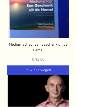
Mediumschap: Een geschenk uit de
Hemel
Prijs
€ 32,50
In winkelwagen