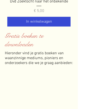
Dvd Zoektocht naar het onbekende
Prijs
€ 5,00
In winkelwagen
Gratis boeken te
downloaden
Hieronder vind je gratis boeken van
waanzinnige mediums, pioniers en
onderzoekers die we je graag aanbieden: