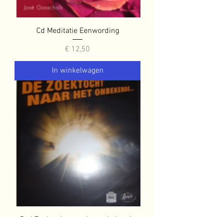
Cd Meditatie Eenwording
Prijs
€ 12,50
In winkelwagen