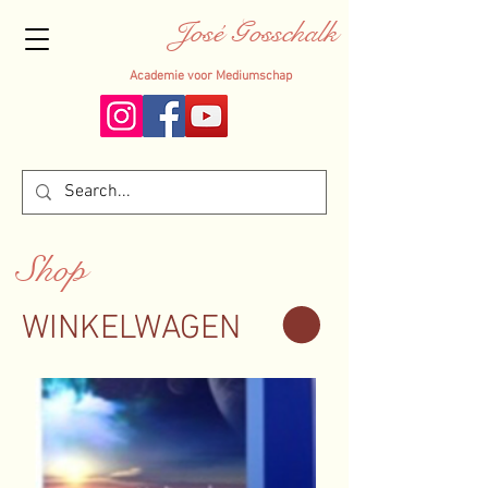
José Gosschalk
Academie voor Mediumschap
Shop
WINKELWAGEN