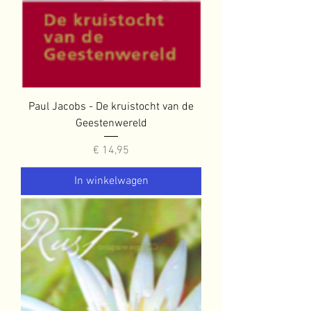
Paul Jacobs - De kruistocht van de
Geestenwereld
Prijs
€ 14,95
In winkelwagen