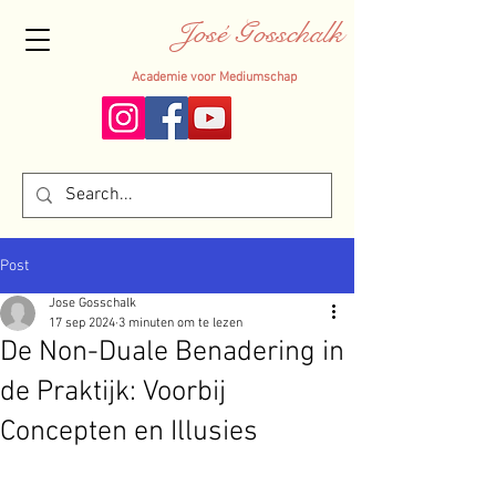
José Gosschalk
Academie voor Mediumschap
Post
Jose Gosschalk
17 sep 2024
3 minuten om te lezen
De Non-Duale Benadering in
de Praktijk: Voorbij
Concepten en Illusies